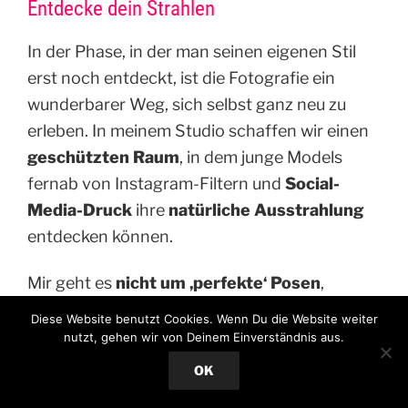
Entdecke dein Strahlen
In der Phase, in der man seinen eigenen Stil
erst noch entdeckt, ist die Fotografie ein
wunderbarer Weg, sich selbst ganz neu zu
erleben. In meinem Studio schaffen wir einen
geschützten Raum
, in dem junge Models
fernab von Instagram-Filtern und
Social-
Media-Druck
ihre
natürliche Ausstrahlung
entdecken können.
Mir geht es
nicht um ‚perfekte‘ Posen
,
sondern darum, dass du mit einem stolzen
Diese Website benutzt Cookies. Wenn Du die Website weiter
Lächeln und
neuem Selbstbewusstsein
nach
nutzt, gehen wir von Deinem Einverständnis aus.
Hause gehst.
OK