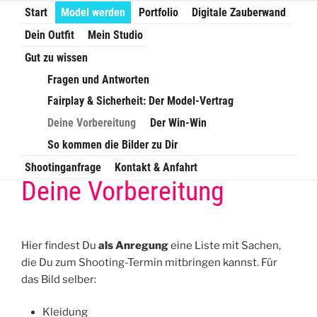
Zum
Start
Model werden
Portfolio
Digitale Zauberwand
Torben Mielke |
Inhalt
Dein Outfit
Mein Studio
springen
Fotografie
Gut zu wissen
Fragen und Antworten
Kreative Portraits & Fotoshootings in
Fairplay & Sicherheit: Der Model-Vertrag
Braunschweig
Deine Vorbereitung
Der Win-Win
So kommen die Bilder zu Dir
Shootinganfrage
Kontakt & Anfahrt
Deine Vorbereitung
Hier findest Du
als Anregung
eine Liste mit Sachen,
die Du zum Shooting-Termin mitbringen kannst. Für
das Bild selber:
Kleidung